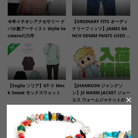
今年イチオシアクセサリー ナ
【ORDINARY FITS オーディ
バホ族アーティスト Wylie Se
ナリーフィッツ】JAMES RA
cateroの力作
NCH DENIM PANTS USED ...
【Soglia ソリア】GT-Ⅱ Moc
【JHANKSON ジャンクソ
k Sweat モックスウェット
ン】JS WARM JACKET ジェー

エス ウォームジャケットが...