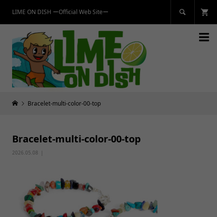
LIME ON DISH ーOfficial Web Siteー


Bracelet-multi-color-00-top
Bracelet-multi-color-00-top
2026.05.08