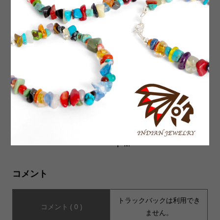
【FULLCOUNT フルカウン
coochucamP(クーチューキ
ト】2107BK Type1 Black de
ャンプ)】Happy 4Wayシリ
nim jacket ONE WASH ブ...
ーズ3種類入荷いたしました...
LIME ON DISH バイヤーイン
USED MUSIC Tee Poetic Jus
タビュー Vol.4 今後の展望編
tice 2Pac トゥパック ホワイ
ト M
コメント
トラックバックは利用でき
コメント ( 0 )
ません。