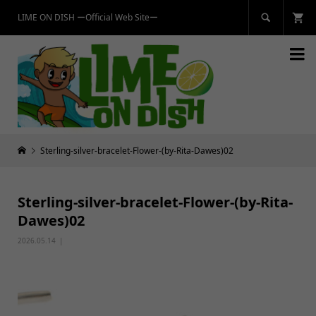
LIME ON DISH ーOfficial Web Siteー


Sterling-silver-bracelet-Flower-(by-Rita-Dawes)02
Sterling-silver-bracelet-Flower-(by-Rita-
Dawes)02
2026.05.14