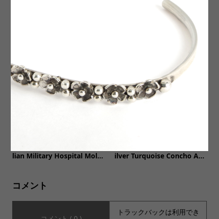
【MILITARY DEADSTOCK(ミ
【VANS(バンズ)】DEADSTO
リタリーデッドストック)】D
CK Authentic 44 DX ANAHE
EADSTOCK US MADE JUN...
IM FACTORY デッドストッ...
【MILITARY DEADSTOCK ミ
【INDIAN JEWELRY インデ
リタリーデッドストック】Ita
ィアンジュエリー】Navajo S
lian Military Hospital Mol...
ilver Turquoise Concho A...
コメント
トラックバックは利用でき
コメント ( 0 )