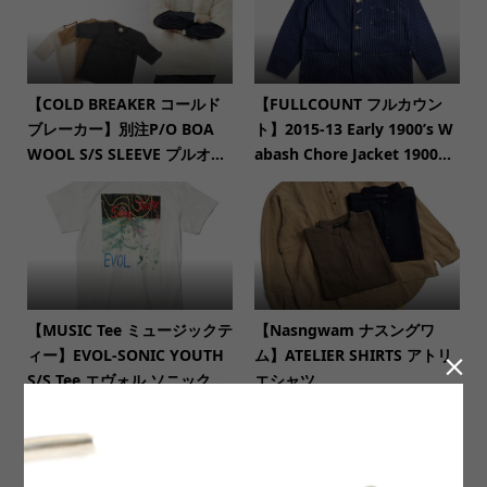
【COLD BREAKER コールド
【FULLCOUNT フルカウン
ブレーカー】別注P/O BOA
ト】2015-13 Early 1900’s W
WOOL S/S SLEEVE プルオ...
abash Chore Jacket 1900...
【MUSIC Tee ミュージックテ
【Nasngwam ナスングワ
ィー】EVOL-SONIC YOUTH
ム】ATELIER SHIRTS アトリ

S/S Tee エヴォル ソニック...
エシャツ