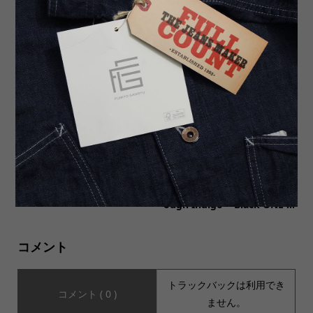
驚異の作り続けて35年！ TW
【MUSIC Tee ミュージックテ
O MOONの#92022の魅力に
ィー】CLOSE OUT BEATLES
迫る
S/S Tee ABBEY ROAD Colo...
ブログを更新いたしました。
【FULLCOUNT フルカウン
ト】2102SRB Type2 Super R
ough Indigo × Black ONE ...
コメント
トラックバックは利用でき
コメント ( 0 )
ません。