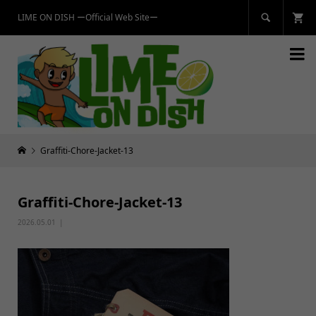
LIME ON DISH ーOfficial Web Siteー


Graffiti-Chore-Jacket-13
Graffiti-Chore-Jacket-13
2026.05.01