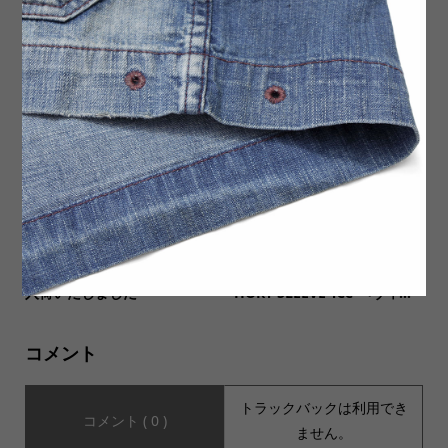
お盆期間中の配送について
【VANS(バンズ)】DEADSTO
CK Authentic 44 DXが2種類
入荷いたしました。
【THOUSAND MILE】Made
【DUBBLE WORKS(ダブルワ
In USA IMPERIAL TRUNKが
ークス)】HEAVY WEIGHT S
入荷いたしました
HORT SLEEVE Tee ヘヴィ...
コメント
トラックバックは利用でき
コメント ( 0 )
ません。