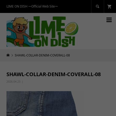
LIME ON DISH ーOfficial Web Siteー


SHAWL-COLLAR-DENIM-COVERALL-08
SHAWL-COLLAR-DENIM-COVERALL-08
2026.04.23