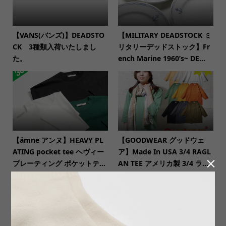
【VANS(バンズ)】DEADSTO
【MILITARY DEADSTOCK ミ
CK 3種類入荷いたしまし
リタリーデッドストック】Fr
た。
ench Marine 1960’s~ DE...
【ämne アンヌ】HEAVY PL
【GOODWEAR グッドウェ
ATING pocket tee ヘヴィー
ア】Made In USA 3/4 RAGL

プレーティング ポケットテ...
AN TEE アメリカ製 3/4 ラ...