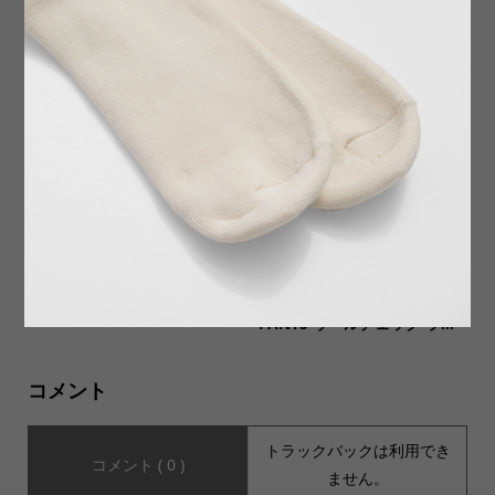
【coochucamP】CORDURA
【GOODWEAR グッドウェ
®fabricに変わりさらに快適
ア】Made In USA S/S RING
さUP
ER TEE アメリカ製 半袖リ...
【yuers ユアーズ】YU26A00
【Nasngwam ナスングワ
1 TODAY トゥデイ
ム】WOOL CHECK LUMBER
PANTS ウールチェック ラ...
コメント
トラックバックは利用でき
コメント ( 0 )
ません。