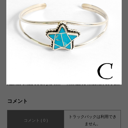
【ORDINARY FITS オーディ
【LODMEX(ロッドメック
ナリーフィッツ】DELI COAT
ス)】Silver950 Bangle3種類
デリコート
入荷いたしました。
【MUSIC Tee(ミュージック
【USA Made DEADSTOCK
ティー)】CORPORATE MAG
アメリカ製デッドストック】
AZINES STILL SUCK (As W...
AMAZING KRESKIN 80’s D...
コメント
トラックバックは利用でき
コメント ( 0 )
ません。