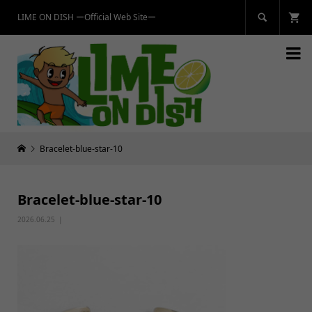
LIME ON DISH ーOfficial Web Siteー


Bracelet-blue-star-10
Bracelet-blue-star-10
2026.06.25