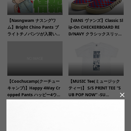
【Nasngwam ナスングワ
【VANS ヴァンズ】Classic Sl
ム】Bright Chino Pants ブ
ip-On CHECKERBOARD RE
ライトチノパンツが入荷い...
D/NAVY クラシックスリッ...
【Coochucamp(クーチュー
【MUSIC Tee(ミュージック
キャンプ)】Happy 4Way Cr
ティー)】 S/S PRINT TEE “S

opped Pants ハッピー4ウ...
UB POP NOW” -SU...