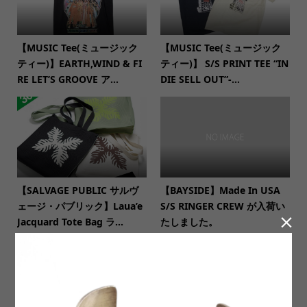
【MUSIC Tee(ミュージック
【MUSIC Tee(ミュージック
ティー)】EARTH,WIND & FI
ティー)】 S/S PRINT TEE “IN
RE LET’S GROOVE ア...
DIE SELL OUT”-...
【SALVAGE PUBLIC サルヴ
【BAYSIDE】Made In USA
ェージ・パブリック】Laua’e
S/S RINGER CREW が入荷い

Jacquard Tote Bag ラ...
たしました。