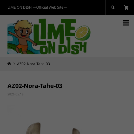
LIME ON DISH ーOfficial Web Siteー


AZ02-Nora-Tahe-03
AZ02-Nora-Tahe-03
2026.05.18