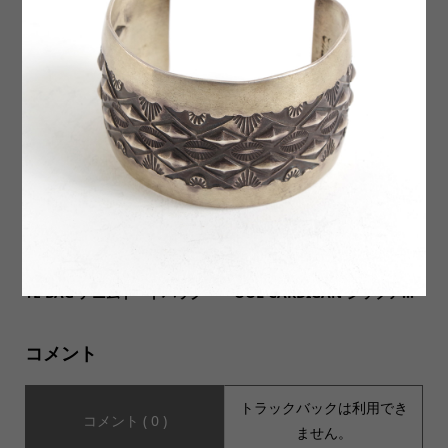
【JHANKSON ジャンクソ
【LIFEWEAR ライフウェア】
ン】OH COTTON100% KNIT
Made In USA 5.5oz S/S POC
オー 王 コットン100%ニット
KET Tee メイドインUSA 5....
【ORDINARY FITS オーディ
【COLD BREAKER コールド
ナリーフィッツ】DENIM TO
ブレーカー】ZIP UP BOA W
TE BAG デニムトートバッグ
OOL CARDIGAN ジップア...
コメント
トラックバックは利用でき
コメント ( 0 )
ません。