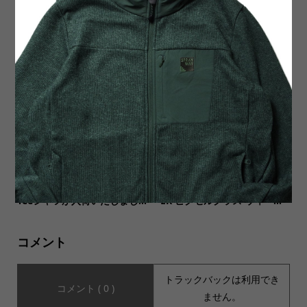
【MILITARY DEADSTOCK ミ
【INDIAN JEWELRY(インデ
リタリーデッドストック】DE
ィアンジュエリー)】2種類
ADSTOCK CANADIAN MIL...
【TOPO DESIGNS(トポデ...
【Nasngwam ナスングワ
【MUSIC Tee ミュージックテ
ム】THUNDER Tee サンダー
ィー】PIXEL GLASSES-WEEZ
Teeシャツが入荷いたしまし...
ER ピクセルグラス ウィー...
コメント
トラックバックは利用でき
コメント ( 0 )
ません。