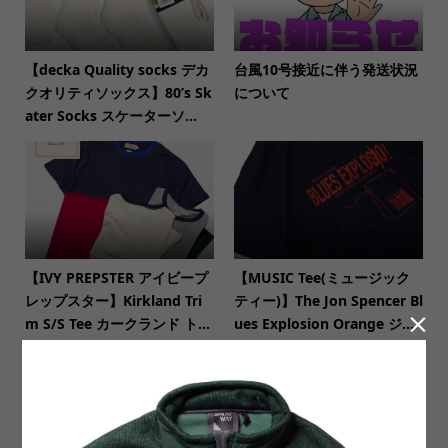
【decka Quality socks デカ
台風10号接近に伴う発送状況
クオリティソックス】80’s Sk
について
ater Socks スケーターソ...
【IVY PREPSTER アイビープ
【MUSIC Tee(ミュージック
レップスター】Kirkland Tri
ティー)】The Jon Spencer Bl

m S/S Tee カークランド ト...
ues Explosion Orange ジ...