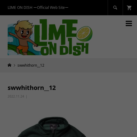
LIME ON DISH ーOfficial Web Siteー


swwhithorn__12
swwhithorn__12
2022.11.24