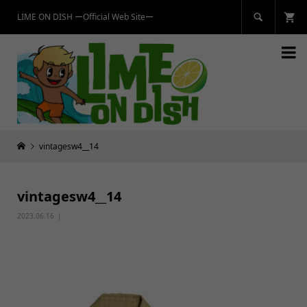
LIME ON DISH ーOfficial Web Siteー


vintagesw4__14
vintagesw4__14
2023.06.16