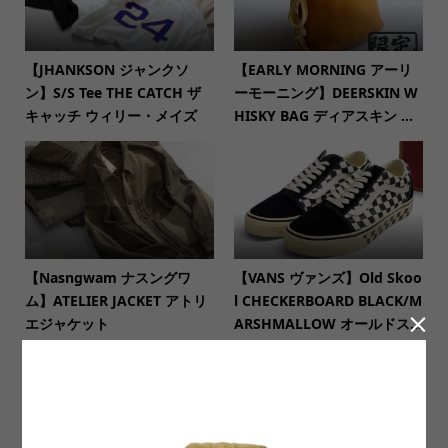
【JHANKSON ジャンクソ
【EARLY MORNING アーリ
ン】S/S Tee THE CATCH ザ
ーモーニング】DEERSKIN W
キャッチ ウィリー・メイズ
HISKY BAG ディアスキン ...
【Nasngwam ナスングワ
【VANS ヴァンズ】Old Skoo
ム】ATELIER JACKET アトリ
l CHECKERBOARD BLACK/M

エジャケット
ARSHMALLOW オールドス...