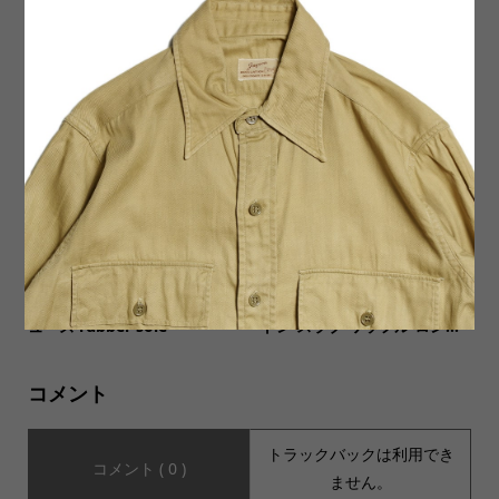
【SPRAYWAY(スプレーウェ
【SALVAGE PUBLIC サルヴ
イ)】Mellor Jacket メラージ
ェージ・パブリック】Standa
ャケットが入荷いたしまし...
rd S/S Tee(Logo Outline) ...
【Milton Keynes ミルトンキ
【Soglia ソリア】Cotton Slu
ーンズ】レザースリッポンシ
b Waffle Long Sleeve コッ
ューズ rubber sole
トン スラブ ワッフル ロン...
コメント
トラックバックは利用でき
コメント ( 0 )
ません。