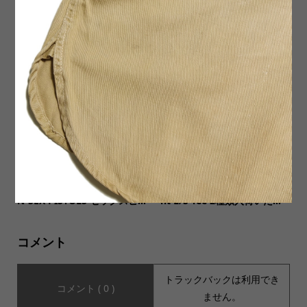
【COLD BREAKER コールド
【JHANKSON ジャンクソ
ブレーカー】Boa slit Scarf
ン】S/S Tee FAMILY FIRST
ボアスリットスカーフ
ファミリーファースト
【MUSIC Tee ミュージックテ
【SALVAGE PUBLIC(サルヴ
ィー】GOD SAVE THE QUEE
ェージ・パブリック)】Pigme
N-SEX PISTOLS セックスピ...
nt L/S Tee 2種類入荷いた...
コメント
トラックバックは利用でき
コメント ( 0 )
ません。