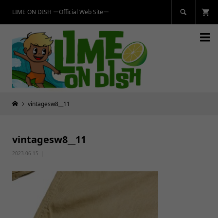
LIME ON DISH ーOfficial Web Siteー


vintagesw8__11
vintagesw8__11
2023.06.15