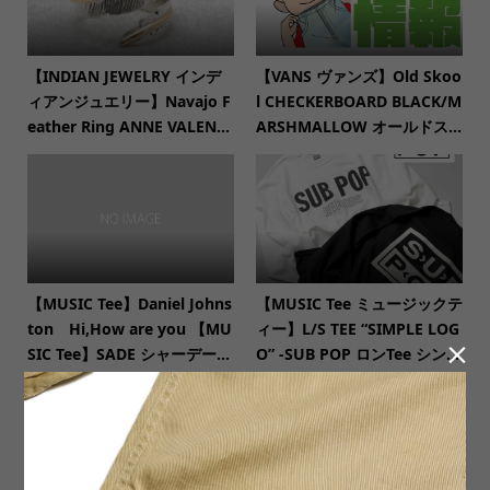
【INDIAN JEWELRY インデ
【VANS ヴァンズ】Old Skoo
ィアンジュエリー】Navajo F
l CHECKERBOARD BLACK/M
eather Ring ANNE VALEN...
ARSHMALLOW オールドス...
【MUSIC Tee】Daniel Johns
【MUSIC Tee ミュージックテ
ton Hi,How are you 【MU
ィー】L/S TEE “SIMPLE LOG

SIC Tee】SADE シャーデー...
O” -SUB POP ロンTee シン...