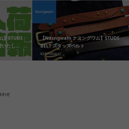
Nasngwam
ム】STUDS
【Nasngwam ナスングワム】STUDS
いたし...
BELT スタッズベルト
¥29,700
(税込)
合わせ