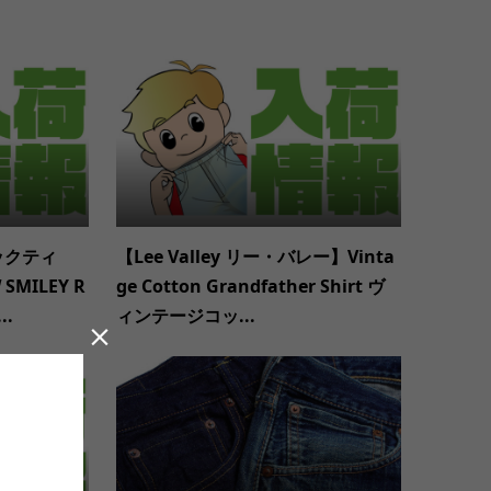
ジックティ
【Lee Valley リー・バレー】Vinta
SMILEY R
ge Cotton Grandfather Shirt ヴ
..
ィンテージコッ...
