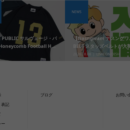
NEWS
E PUBLIC サルヴェージ・パ
【Nasngwam ナスングワ
eycomb Football H...
BELT スタッズベルトが入荷
2026.08.08
LIME ON DISH
示
ブログ
お問い
く表記
て
シー