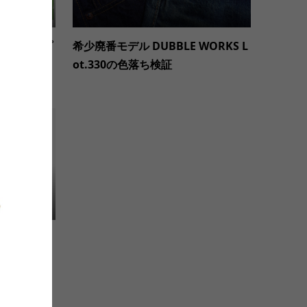
イビープレップ
希少廃番モデル DUBBLE WORKS L
たしまし
ot.330の色落ち検証
ワム】QUI
ットジャケット