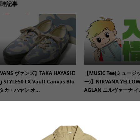
関連記事
VANS ヴァンズ】TAKA HAYASHI
【MUSIC Tee(ミュー
g STYLE50 LX Vault Canvas Blu
ー)】NIRVANA YELLOW 
 タカ・ハヤシ オ...
AGLAN ニルヴァーナ イ.