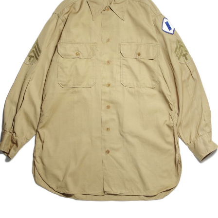
MILITARY DEADSTOCK ミリタリ
【IVY PREPSTER ア
デッドストック】Russian Milita
スター】2種類が入荷い
 Sleeping Dead...
た。
ämne アンヌ】GABARDINE cla
【Nasngwam ナスング
sic shirts ギャバジン クラシック
ET JACKET クワイエ
ャツが入荷いた...