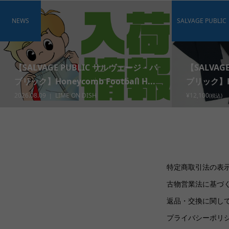
NEWS
SALVAGE PUBLIC
【SALVAGE PUBLIC サルヴェージ・パ
【SALVAG
ブリック】Honeycomb Football H...
ブリック】Hon
2026.08.09
LIME ON DISH
¥12,100
(税込)
特定商取引法の表
古物営業法に基づ
返品・交換に関し
プライバシーポリ