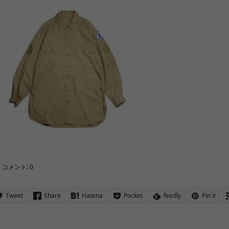
コメント:
0
Tweet
Share
Hatena
Pocket
feedly
Pin it