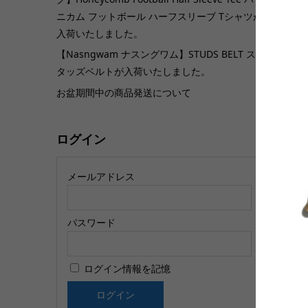
ニカム フットボール ハーフスリーブ Tシャツが
入荷いたしました。
【
【Nasngwam ナスングワム】STUDS BELT ス
ー
タッズベルトが入荷いたしました。
ry
お盆期間中の商品発送について
ログイン
メールアドレス
パスワード
【
s
ログイン情報を記憶
シ