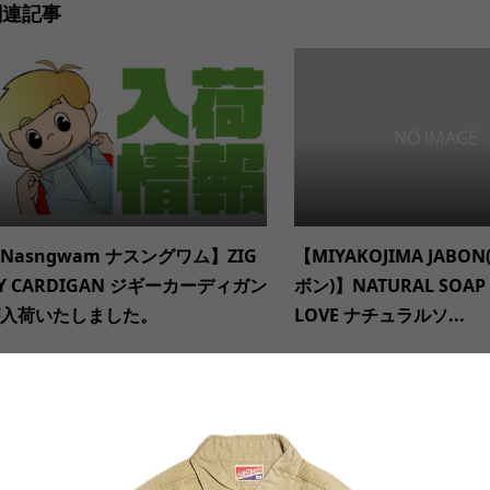
関連記事
Nasngwam ナスングワム】ZIG
【MIYAKOJIMA JAB
Y CARDIGAN ジギーカーディガン
ボン)】NATURAL SOAP 
入荷いたしました。
LOVE ナチュラルソ...