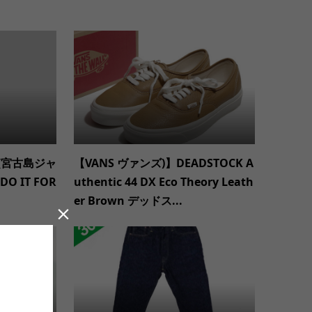
ON(宮古島ジャ
【VANS ヴァンズ)】DEADSTOCK A
DO IT FOR
uthentic 44 DX Eco Theory Leath
er Brown デッドス...
