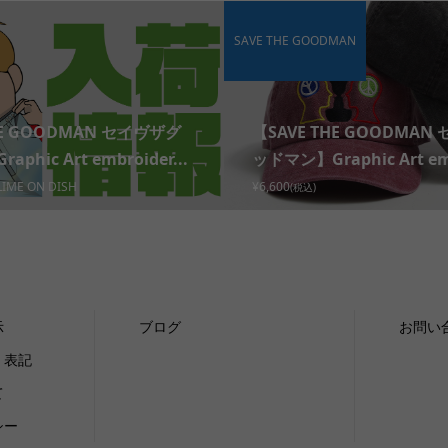
SAVE THE GOODMAN
HE GOODMAN セイヴザグ
【SAVE THE GOODMAN
phic Art embroider...
ッドマン】Graphic Art emb
LIME ON DISH
¥6,600
(税込)
示
ブログ
お問い
く表記
て
シー