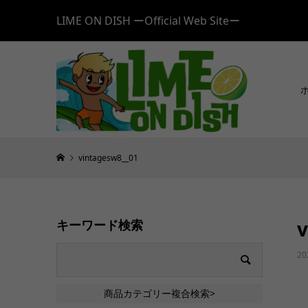
LIME ON DISH ーOfficial Web Siteー
vintagesw8__01
v
キーワード検索
20
商品カテゴリー複合検索>