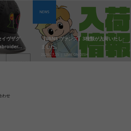
NEWS
 セイヴザグ
【VANS ヴァンズ】3種類が入荷いたし
roider...
ました。
2026.07.25
LIME ON DISH
合わせ