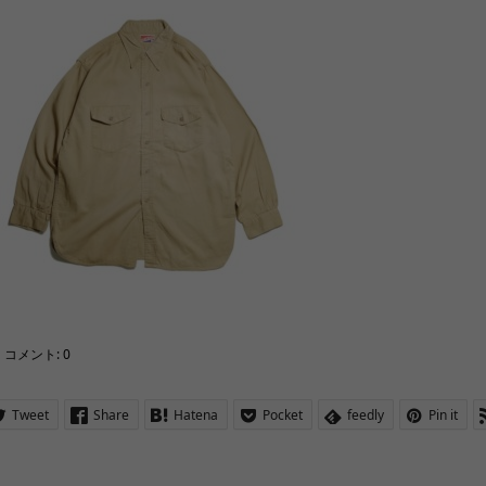
コメント:
0
Tweet
Share
Hatena
Pocket
feedly
Pin it