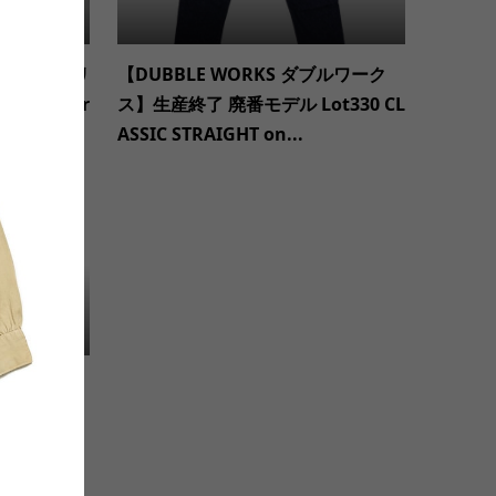
OCK ミリタリ
【DUBBLE WORKS ダブルワーク
 Industr
ス】生産終了 廃番モデル Lot330 CL
ASSIC STRAIGHT on...
ジックティ
 S/S Tee