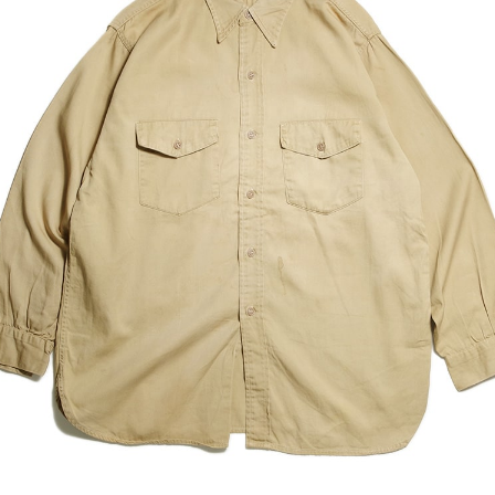
SPRAYWAY スプレーウェイ】MO
【MILITARY DEADST
SAL Jacket 2024MODEL モンサ
ーデッドストック】Global
ジャケット 2024年...
ial PAPER STORAG...
INDIAN JEWELRY インディアン
【MUSIC Tee ミュー
ュエリー】Navajo Stampwork
ー】EVOL-SONIC YOUTH
arrowbangle Ben Ta...
エヴォル ソニック・...