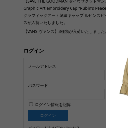
【SAVE THE GOODMAN セイヴザグッドマン】
Graphic Art embroidery Cap “Rubin’s Peace”
グラフィックアート刺繍キャップ ルビンズピー
【
スが入荷いたしました。
N
【VANS ヴァンズ】3種類が入荷いたしました。
ル
ログイン
メールアドレス
パスワード
【
ログイン情報を記憶
ジ
n
パスワードをお忘れですか ?