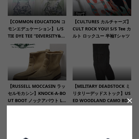
【COMMON EDUCATION コ
【CULTURES カルチャーズ】
モンエデュケーション】 L/S
CULT ROCK YOU! S/S Tee カ
TIE DYE TEE “DIVERSITY&...
ルト ロックユー 半袖Tシャツ
【RUSSELL MOCCASIN ラッ
【MILITARY DEADSTOCK ミ
セルモカシン】KNOCK-A-BO
リタリーデッドストック】US

UT BOOT ノックアバウト L...
ED WOODLAND CAMO BD...