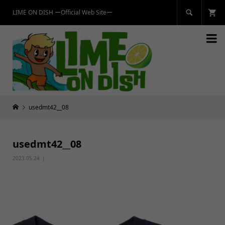
LIME ON DISH ーOfficial Web Siteー


usedmt42__08
usedmt42__08
2023.05.24