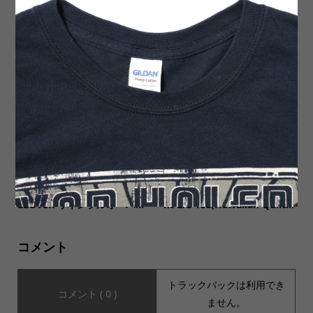
新商品２種類入荷いたしまし
【MUSIC Tee(ミュージック
た。
ティー)】FLIPPER (As Worn
By Kurt Cobain, NIRVANA...
【ORDINARY FITS(オーディ
【SALVAGE PUBLIC サルヴ
ナリーフィッツ)】LINEN PU
ェージ・パブリック】Pigme
LLOVER リネンプルオーバ...
nt L/S Tee(Hawaiian Quilt...
コメント
トラックバックは利用でき
コメント ( 0 )
ません。