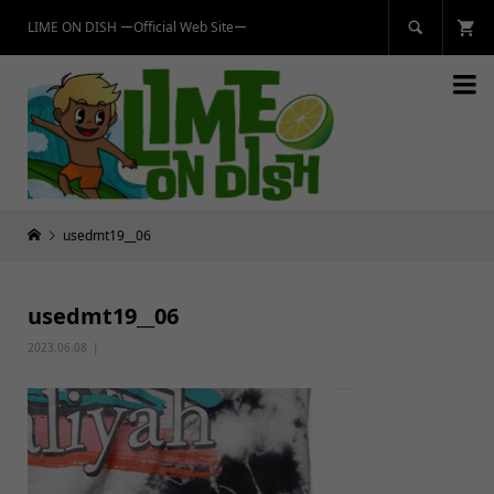
LIME ON DISH ーOfficial Web Siteー


usedmt19__06
usedmt19__06
2023.06.08