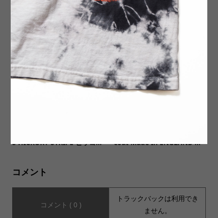
LIME ON STORE 1st Annive
【JHANKSON ジャンクソ
rsary! 限定コラボアイテムも
ン】TRUST YOUR SWING S/
好評です!
S Tee トラストユアスィン...
【ORDINARY FITS オーディ
【H.F and Weaver エイチエ
ナリーフィッツ】BELL PANT
フアンドウィーバー】shirts
S HICKORY STRIPE ヒッコ...
coat Made In ENGLAND ...
コメント
トラックバックは利用でき
コメント ( 0 )
ません。