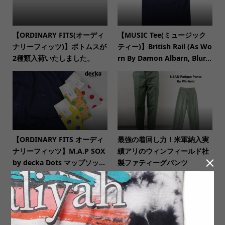
【ORDINARY FITS(オーディ
【MUSIC Tee(ミュージック
ナリーフィッツ)】ボトムスが
ティー)】British Rail (As Wo
2種類入荷いたしました。
rn By Damon Albarn, Blur...
【ORDINARY FITS オーディ
最強の着回し力！米軍納入実
ナリーフィッツ】M.A.P SOX
績アリのウィンフィールド社

by decka Dots マップソッ...
製ファティーグパンツ