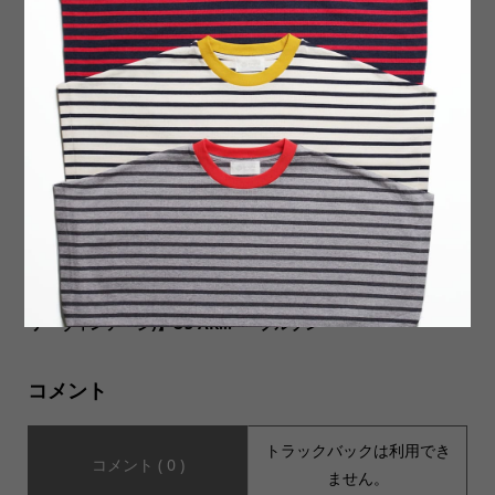
【Milton Keynes ミルトンキ
【SPRAYWAY スプレーウェ
ーンズ】Plain Toe Leather S
イ】Mellor Jacket メラージ
hoes w/rubber sole プレ...
ャケット
【before half century Vinta
【ämne アンヌ】QUILT ride
ges(ビフォーハーフセンチュ
rs blouson キルトライダース
リーヴィンテージ)】US AR...
ブルゾン
コメント
トラックバックは利用でき
コメント ( 0 )
ません。