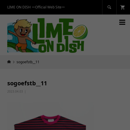
LIME ON DISH ーOfficial Web Siteー


sogoefstb__11
sogoefstb__11
2023.04.03