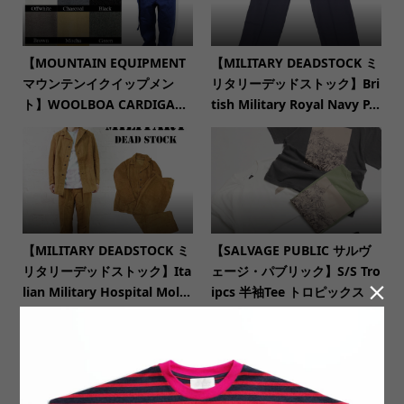
【MOUNTAIN EQUIPMENT
【MILITARY DEADSTOCK ミ
マウンテンイクイップメン
リタリーデッドストック】Bri
ト】WOOLBOA CARDIGA...
tish Military Royal Navy P...
【MILITARY DEADSTOCK ミ
【SALVAGE PUBLIC サルヴ
リタリーデッドストック】Ita
ェージ・パブリック】S/S Tro

lian Military Hospital Mol...
ipcs 半袖Tee トロピックス