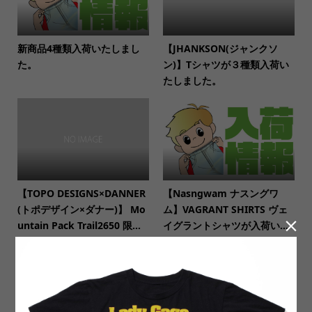
新商品4種類入荷いたしまし
【JHANKSON(ジャンクソ
た。
ン)】Tシャツが３種類入荷い
たしました。
【TOPO DESIGNS×DANNER
【Nasngwam ナスングワ
(トポデザイン×ダナー)】 Mo
ム】VAGRANT SHIRTS ヴェ

untain Pack Trail2650 限...
イグラントシャツが入荷い...