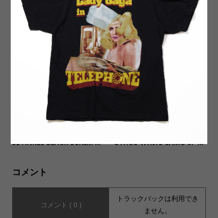
【MILITARY DEADSTOCK ミ
【ORDINARY FITS(オーディ
リタリーデッドストック】RO
ナリーフィッツ)】JAMES PA
THCO WHITE CAMO 6P B...
NTS used wash ジェーム...
【ORDINARY FITS(オーディ
【MILITARY DEADSTOCK(ミ
ナリーフィッツ)】5PKT LOO
リタリーデッドストック)】R
SE ANKLE BLACK DENIM ...
OTHCO WHITE CAMO 6P ...
コメント
トラックバックは利用でき
コメント ( 0 )
ません。