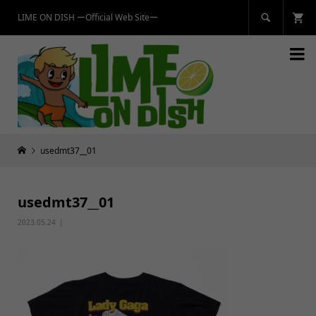
LIME ON DISH ーOfficial Web Siteー


usedmt37__01
usedmt37__01
2023.05.24