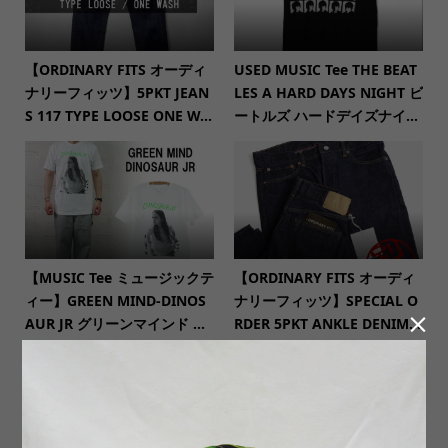
【ORDINARY FITS オーディ
USED MUSIC Tee THE BEAT
ナリーフィッツ】5PKT JEAN
LES A HARD DAYS NIGHT ビ
S 117 TYPE LOOSE ONE W...
ートルズ ハードデイズナイ...
【MUSIC Tee ミュージックテ
【ORDINARY FITS オーディ
ィー】GREEN MIND-DINOS
ナリーフィッツ】SPECIAL O

AUR JR グリーンマインド ...
RDER 5PKT ANKLE DENIM...