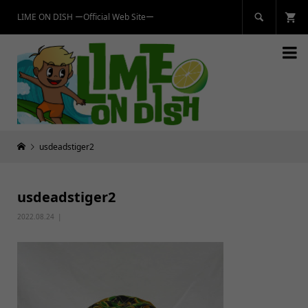
LIME ON DISH ーOfficial Web Siteー


usdeadstiger2
usdeadstiger2
2022.08.24