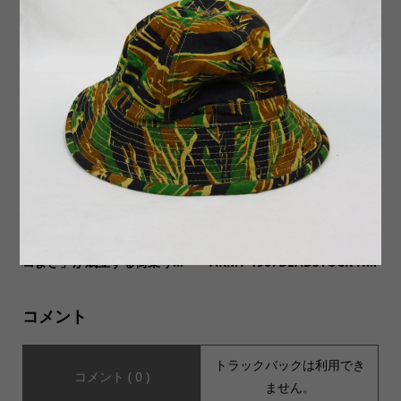
【EARLY MORNINGアーリ
新商品２種類入荷いたしまし
ーモーニング】SPECIAL EDI
た。
TION LARGE WAIST BAG ...
【North St.ノースストリー
【MILITARY DEADSTOCK ミ
ト】「タフさ＆機能性×カッ
リタリーデッドストック】US
コよさ」が成立する街乗り...
ARMY 1967DEADSTOCK H...
コメント
トラックバックは利用でき
コメント ( 0 )
ません。