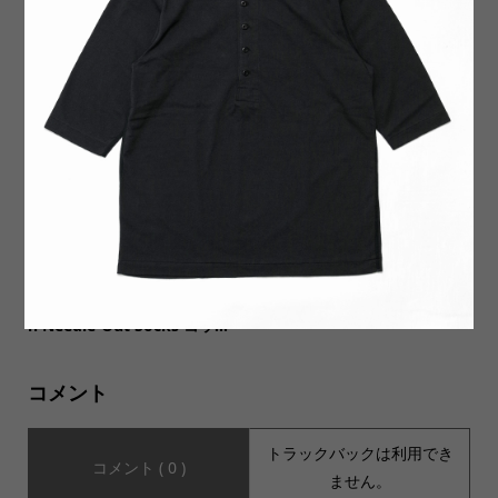
【INDIAN JEWELRY インデ
【JHANKSON ジャンクソ
ィアンジュエリー】Navajo 8
ン】S/S Tee FAMILY FIRST
Turquoise bangle Elton C...
ファミリーファーストが入...
【decka Quality socks デカ
新商品2種類入荷いたしまし
クオリティソックス】 Cotto
た。
n Needle-Out Socks コッ...
コメント
トラックバックは利用でき
コメント ( 0 )
ません。