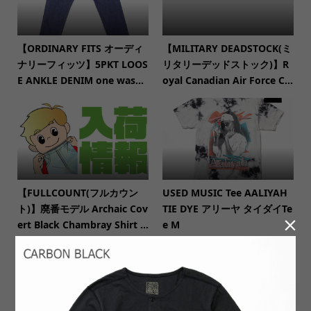
【ORDINARY FITS オーディ
【MILITARY DEADSTOCK(ミ
ナリーフィッツ】5PKT LOOS
リタリーデッドストック)】R
E ANKLE DENIM one was...
oyal Canadian Air Force C...
【FULLCOUNT(フルカウン
USED MUSIC Tee AALIYAH
ト)】廃番モデル Archaic Cov
TIE DYE アリーヤ タイダイTe

ert Black Chambray Shirt ...
e M