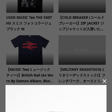
USED MUSIC Tee THE SMIT
【COLD BREAKER (コールド
HS スミス フォトコラージュ
ブレーカー)】ZIP JACKET ジ
ブラック M
ップジャケットが入荷いた...
【MUSIC Tee(ミュージック
【MILITARY DEADSTOCK(ミ
ティー)】British Rail (As Wo
リタリーデッドストック)】フ

rn By Damon Albarn, Blur...
レンチワーク、オーストリ...