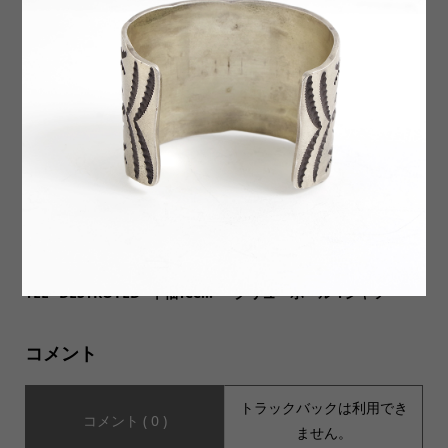
【Carvalho カルバーロ】Cot
【ORDINARY FITS オーディ
ton100% Jacquard Face To
ナリーフィッツ】M.A.P SOX
wel コットン100%ジャカー...
by decka Dots マップソッ...
【COMMON EDUCATION コ
【JHANKSON ジャンクソ
モンエデュケーション】 S/S
ン】SCREWBALL S/S Tee ス
TEE “DESTROYED” 半袖Tee...
クリューボール Tシャツ
コメント
トラックバックは利用でき
コメント ( 0 )
ません。