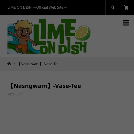
LIME ON DISH ーOfficial Web Siteー


【Nasngwam】-Vase-Tee
【Nasngwam】-Vase-Tee
2026.05.15