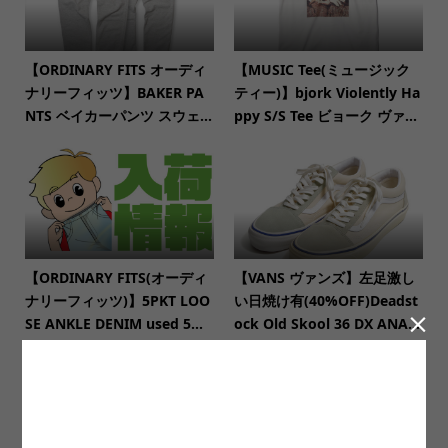
【ORDINARY FITS オーディ
【MUSIC Tee(ミュージック
ナリーフィッツ】BAKER PA
ティー)】bjork Violently Ha
NTS ベイカーパンツ スウェ...
ppy S/S Tee ビョーク ヴァ...
【ORDINARY FITS(オーディ
【VANS ヴァンズ】左足激し
ナリーフィッツ)】5PKT LOO
い日焼け有(40%OFF)Deadst

SE ANKLE DENIM used 5...
ock Old Skool 36 DX ANA...