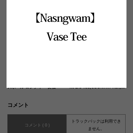
【TREKMATES(トレックメイ
【ORDINARY FITS オーディ
ツ)】THAW MITTEN ソォー
ナリーフィッツ】BELL PANT
ミトンが入荷いたしました。
S Beige Chino ベルパンツ ...
【JHANKSON ジャンクソ
【SALVAGE PUBLIC サルヴ
ン】BASEBALL L/S Tee ベー
ェージ・パブリック】Pigme
スボール ロンティー 長袖
nt L/S Tee(COUNTRY AIR)...
コメント
トラックバックは利用でき
コメント ( 0 )
ません。