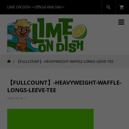
LIME ON DISH ーOfficial Web Siteー


【FULLCOUNT】-HEAVYWEIGHT-WAFFLE-LONGS-LEEVE-TEE
【FULLCOUNT】-HEAVYWEIGHT-WAFFLE-
LONGS-LEEVE-TEE
2025.10.16