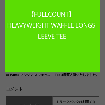
【CULTURES カルチャーズ】
【ORDINARY FITS オーディ
MOVING S/S Tee ムーヴィン
ナリーフィッツ】102-126 VI
グ 半袖Tシャツ
NTAGE FATIGUE PANTS ヴ...
【IVY PREPSTER アイビープ
【MUSIC Tee(ミュージック
レップスター】Madison Swe
ティー)】SONIC YOUTH S/S
at Pants マジソン スウェッ...
Tee 4種類入荷いたしました。
コメント
トラックバックは利用でき
コメント ( 0 )