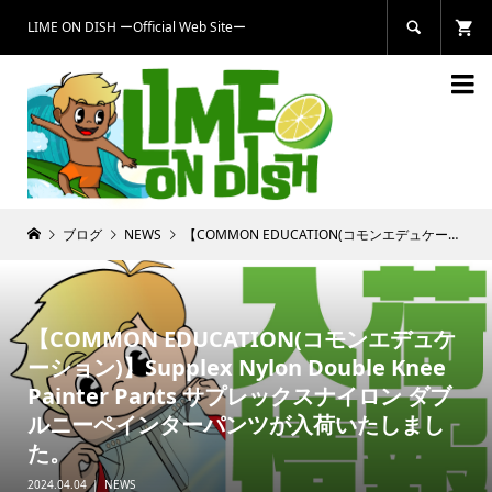
LIME ON DISH ーOfficial Web Siteー


ブログ
NEWS
【COMMON EDUCATION(コモンエデュケーション)】Supplex Nylon Double Knee Painter Pants サプレックスナイロン ダブルニーペインターパンツが入荷いたしました。
【COMMON EDUCATION(コモンエデュケ
ーション)】Supplex Nylon Double Knee
Painter Pants サプレックスナイロン ダブ
ルニーペインターパンツが入荷いたしまし
た。
2024.04.04
NEWS