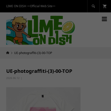
LIME ON DISH ーOfficial Web Siteー


UE-photograffiti-(3)-00-TOP
UE-photograffiti-(3)-00-TOP
2026.06.12