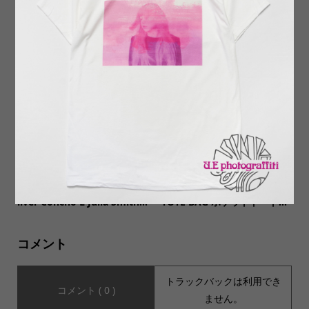
【LIFEWEAR(ライフウェ
【SALVAGE PUBLIC サルヴ
ア)】Made In USA MOCKNE
ェージ・パブリック】Hapa J
CK L/S Tee メイドインUSA...
ac Shirt ハパ ジャックシャ...
【INDIAN JEWELRY インデ
【EARLY MORNING アーリ
ィアンジュエリー】Navajo S
ーモーニング】別注POCKET
ilver Concho L Julia Smith...
TOTE BAG ポケットトート...
コメント
トラックバックは利用でき
コメント ( 0 )
ません。