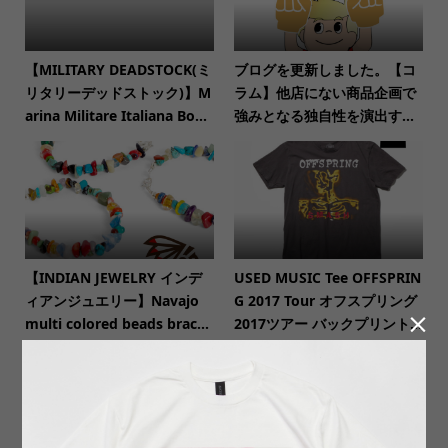
【MILITARY DEADSTOCK(ミ
ブログを更新しました。【コ
リタリーデッドストック)】M
ラム】他店にない商品企画で
arina Militare Italiana Bo...
強みとなる独自性を演出す...
【INDIAN JEWELRY インデ
USED MUSIC Tee OFFSPRIN
ィアンジュエリー】Navajo
G 2017 Tour オフスプリング

multi colored beads brac...
2017ツアー バックプリント...