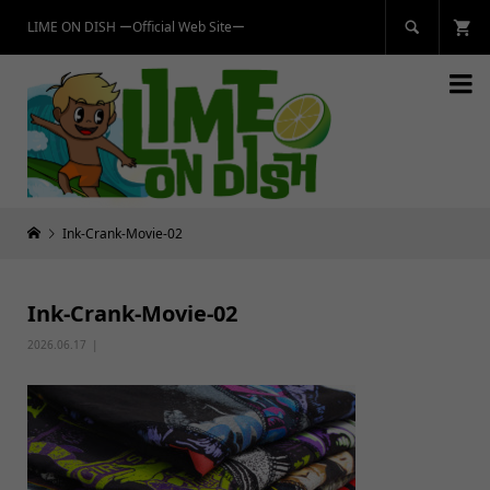
LIME ON DISH ーOfficial Web Siteー


Ink-Crank-Movie-02
Ink-Crank-Movie-02
2026.06.17