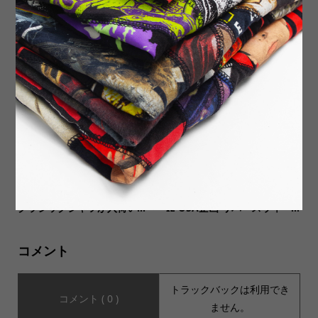
【VANS ヴァンズ】Og Auth
【MUSIC Tee(ミュージック
entic LX LOGOCHECKPURP
ティー)】NIRVANA YELLOW
LE/REDオージーオーセンテ...
SMILEY RAGLAN ニルヴァ...
【ämne アンヌ】GABARDIN
【CHAMPION チャンピオ
E classic shirts ギャバジン
ン】REVERSE WEAVE HOOD
クラシックシャツが入荷い...
IE USA企画 リバースウィー...
コメント
トラックバックは利用でき
コメント ( 0 )
ません。