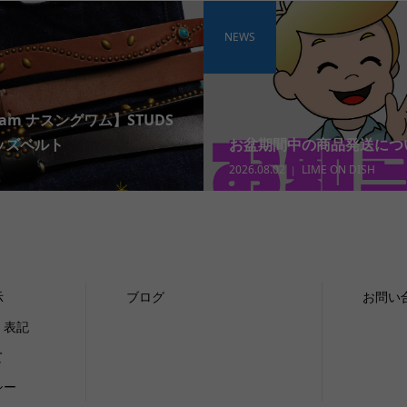
NEWS
wam ナスングワム】STUDS
タッズベルト
お盆期間中の商品発送につ
2026.08.02
LIME ON DISH
示
ブログ
お問い
く表記
て
シー