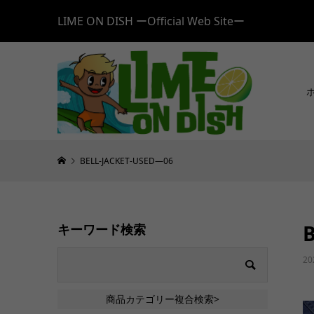
LIME ON DISH ーOfficial Web Siteー
BELL-JACKET-USED—06
キーワード検索
20
商品カテゴリー複合検索>