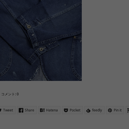
コメント:
0
Tweet
Share
Hatena
Pocket
feedly
Pin it