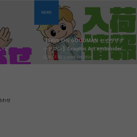
NEWS
【SAVE THE GOODMAN セイヴザグ
いて
ッドマン】Graphic Art embroider...
2026.07.29
LIME ON DISH
合わせ