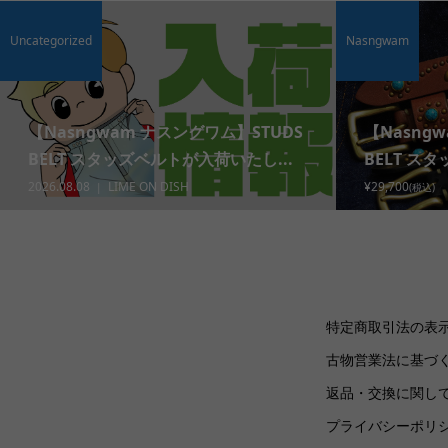
Uncategorized
Nasngwam
【Nasngwam ナスングワム】STUDS
【Nasng
BELT スタッズベルトが入荷いたし...
BELT ス
2026.08.08
LIME ON DISH
¥29,700
(税込)
特定商取引法の表
古物営業法に基づ
返品・交換に関し
プライバシーポリ