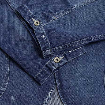
VANS(バンズ)】2種類入荷いたし
新規取り扱いを開始した
した。
【CULTURES(カルチャー
LOGO S/S Tee ...
TRADHOUND トラッドハウン
【MUSIC Tee ミュー
】Wrap Cardigan イギリス製 ラ
ー】GREEN MIND-DINO
プカーディガン
グリーンマインド ダイ...